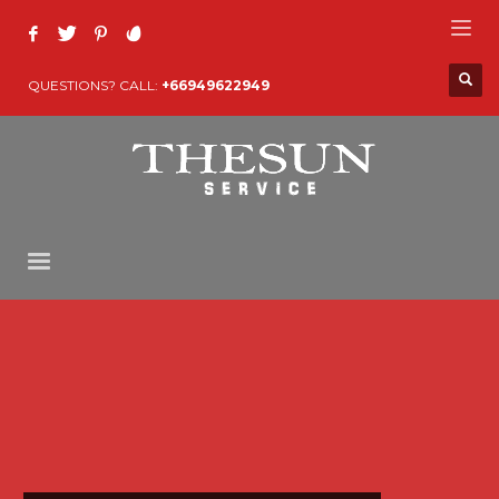
QUESTIONS? CALL:
+66949622949