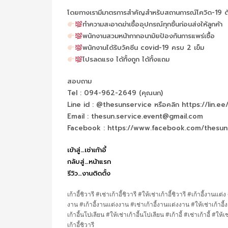
โดยทางเรามีมาตรการสำคัญสำหรับสถานการณ์โควิด-19 ดัง
ทำความสะอาดฆ่าเชื้ออุปกรณ์ทุกชิ้นก่อนส่งให้ลูกค้า
พนักงานสวมหน้ากากอนามัยป้องกันการแพร่เชื้อ
พนักงานได้รับวัคซีน covid-19 ครบ 2 เข็ม
โปรลดแรง ได้ทั้งถูก ได้ทั้งแถม
สอบถาม
Tel : 094-962-2649 (คุณนก)
Line id : @thesunservice หรือคลิก https://lin.e
Email : thesun.service.event@gmail.com
Facebook : https://www.facebook.com/thesun
เข้าสู่…เช่าเก้าอี้
กลับสู่…หน้าแรก
รีวิว…งานติดตั้ง
เก้าอี้ชิวารี #เช่าเก้าอี้ชิวารี #ให้เช่าเก้าอี้ชิวารี #เก้าอี้งานแต
งาน #เก้าอี้งานแต่งงาน #เช่าเก้าอี้งานแต่งงาน #ให้เช่าเก้าอี้งา
เก้าอี้นโปเลียน #ให้เช่าเก้าอี้นโปเลียน #เก้าอี้ #เช่าเก้าอี้ #ให้เช
เก้าอี้ชิวารี