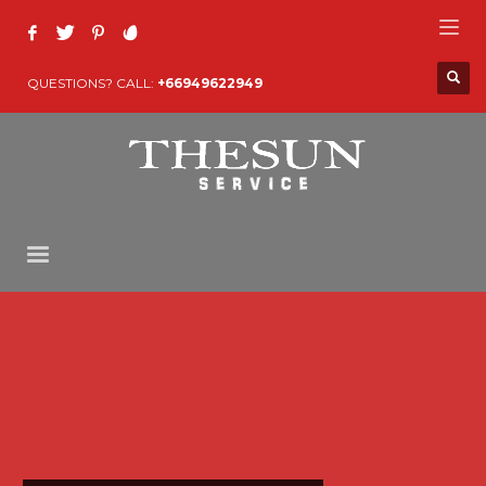
QUESTIONS? CALL:
+66949622949