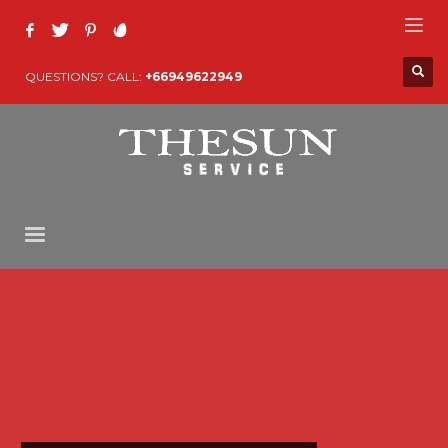
QUESTIONS? CALL:
+66949622949