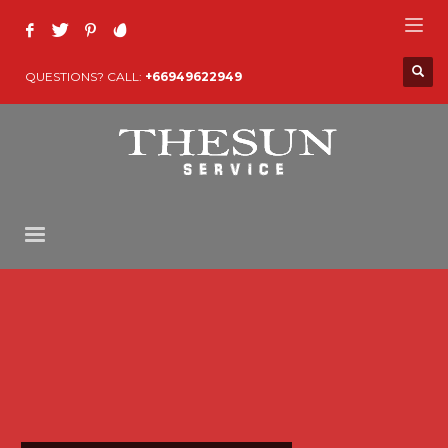
QUESTIONS? CALL:
+66949622949