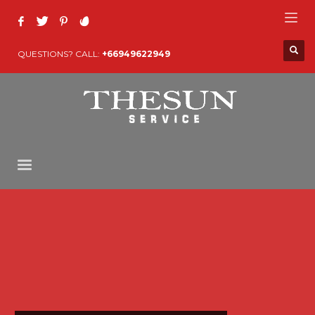
QUESTIONS? CALL:
+66949622949