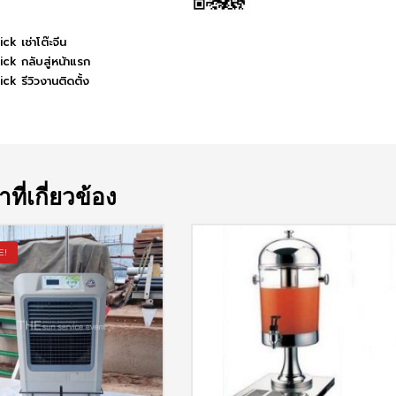
ick เช่าโต๊ะจีน
ick กลับสู่หน้าแรก
ick รีวิวงานติดตั้ง
าที่เกี่ยวข้อง
E!