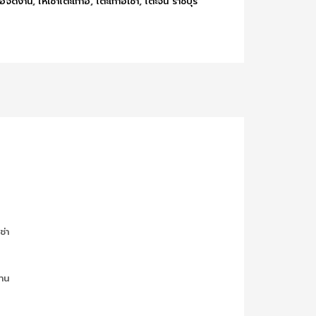
าอี้จัดงาน
,
ให้เช่าโต๊ะเก้าอี้
,
โต๊ะเก้าอี้เช่า
,
โต๊ะจีน ราชบุรี
ช่า
งาน