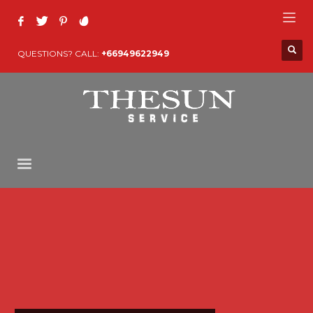
QUESTIONS? CALL:
+66949622949