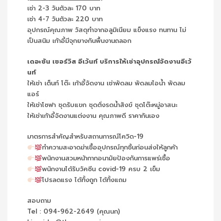
เช่า 2-3 วันตัวละ 170 บาท
เช่า 4-7 วันตัวละ 220 บาท
อุปกรณ์คุณภาพ วัสดุทำจากอลูมิเนียม แข็งแรง ทนทาน ไม่
เป็นสนิม เก้าอี้มีจุกยางกันพื้นงานถลอก
เดอะซัน เซอร์วิส อีเว้นท์ บริการให้เช่าอุปกรณ์จัดงานอีเว้
นท์
ให้เช่า เต็นท์ โต๊ะ เก้าอี้จัดงาน เช่าพัดลม พัดลมไอน้ำ พัดลม
แอร์
ให้เช่าโซฟา ชุดรับแขก ชุดตั่งรดน้ำสังข์ ชุดโต๊ะหมู่อาสนะ
ให้เช่าเก้าอี้จัดงานแต่งงาน คุณภาพดี ราคากันเอง
มาตรการสำคัญสำหรับสถานการณ์โควิด-19
ทำความสะอาดฆ่าเชื้ออุปกรณ์ทุกชิ้นก่อนส่งให้ลูกค้า
พนักงานสวมหน้ากากอนามัยป้องกันการแพร่เชื้อ
พนักงานได้รับวัคซีน covid-19 ครบ 2 เข็ม
โปรลดแรง ได้ทั้งถูก ได้ทั้งแถม
สอบถาม
Tel : 094-962-2649 (คุณนก)