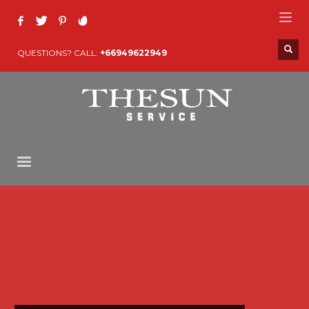
QUESTIONS? CALL:
+66949622949