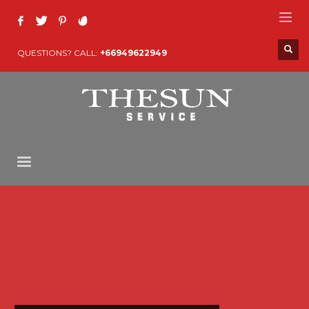
QUESTIONS? CALL:
+66949622949