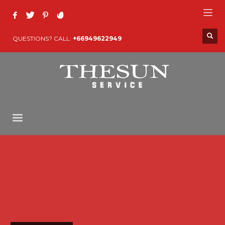
QUESTIONS? CALL:
+66949622949