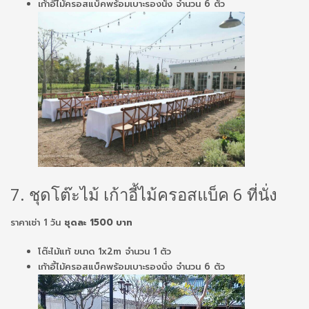
เก้าอี้ไม้ครอสแบ็คพร้อมเบาะรองนั่ง จำนวน 6 ตัว
7. ชุดโต๊ะไม้ เก้าอี้ไม้ครอสแบ็ค 6 ที่นั่ง
ราคาเช่า 1 วัน
ชุดละ 1500 บาท
โต๊ะไม้แท้ ขนาด 1x2m จำนวน 1 ตัว
เก้าอี้ไม้ครอสแบ็คพร้อมเบาะรองนั่ง จำนวน 6 ตัว