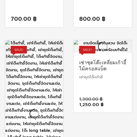
700.00
฿
800.00
฿
SALE!
SALE!
เช่าชุดโต๊ะเหลี่ยมเก้าอี้
ไม้ครอสแบ็ค
เช่าชุดโต๊ะเก้าอี
Original
1,300.00
฿
Current
price
1,250.00
฿
price
was:
is:
1,300.00 ฿.
1,250.00 ฿.