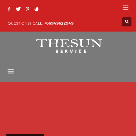
QUESTIONS? CALL:
+66949622949