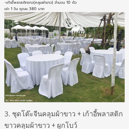
-เก้าอี้พลาสติกขาว(คลุมผ้าขาว) จำนวน 10 ตัว
เช่า 1 วัน ชุดละ 380 บาท
3. ชุดโต๊ะจีนคลุมผ้าขาว + เก้าอี้พลาสติก
ขาวคลุมผ้าขาว + ผูกโบว์