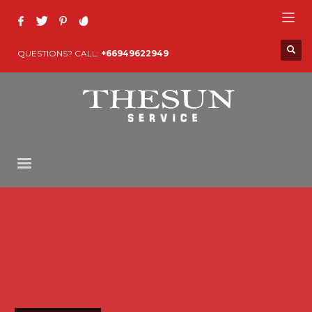
QUESTIONS? CALL:
+66949622949