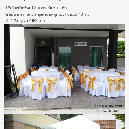
-โต๊ะจีนหน้ากว้าง 1.2 เมตร จำนวน 1 ตัว
-เก้าอี้พลาสติกขาว(คลุมผ้าขาว+ผูกโบว์) จำนวน 10 ตัว
เช่า 1 วัน ชุดละ 480 บาท