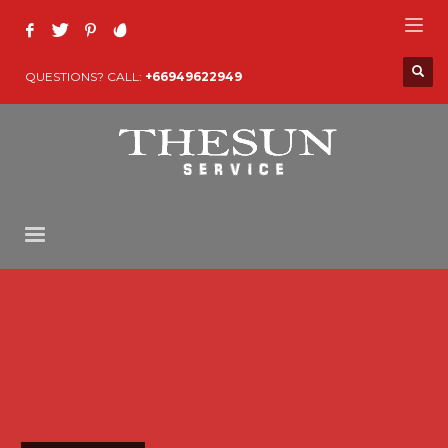
QUESTIONS? CALL:
+66949622949