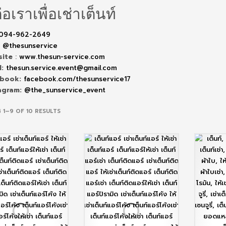
่อเราเพื่อเช่าเต็นท์
094-962-2649
:
@thesunservice
site
:
www.thesun-service.com
l:
thesun.service.event@gmail.com
ebook:
facebook.com/thesunservice17
agram:
@the_sunservice_event
SORTED
 1–9 OF 10 RESULTS
BY
POPULARITY