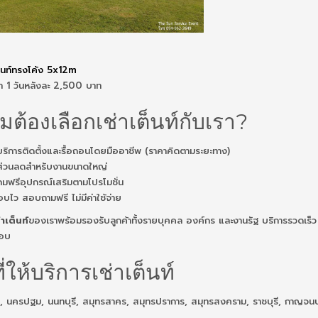
็นท์ทรงโค้ง 5x12m
่า 1 วันหลังละ 2,500 บาท
มต้องเลือกเช่าเต็นท์กับเรา?
บริการติดตั้งและรื้อถอนโดยมืออาชีพ (ราคาคิดตามระยะทาง)
ส่วนลดสำหรับงานขนาดใหญ่
มฟรีอุปกรณ์เสริมตามโปรโมชั่น
บไว สอบถามฟรี ไม่มีค่าใช้จ่าย
าเต็นท์
ของเราพร้อมรองรับลูกค้าทั้งรายบุคคล องค์กร และงานรัฐ บริการรวดเร็ว
มอบ
ที่ให้บริการเช่าเต็นท์
, นครปฐม, นนทบุรี, สมุทรสาคร, สมุทรปราการ, สมุทรสงคราม, ราชบุรี, กาญจนบุรี 