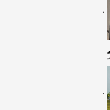
เต
เช