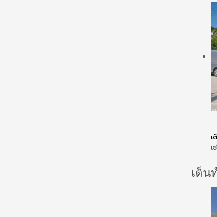
เต
เช
เต็น