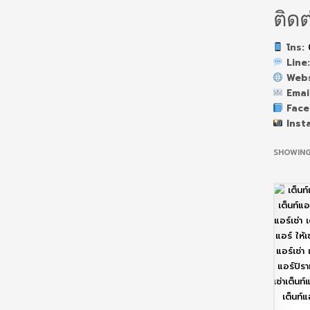
ติดต
โทร:
Line
Web
Emai
Fac
Inst
SHOWING