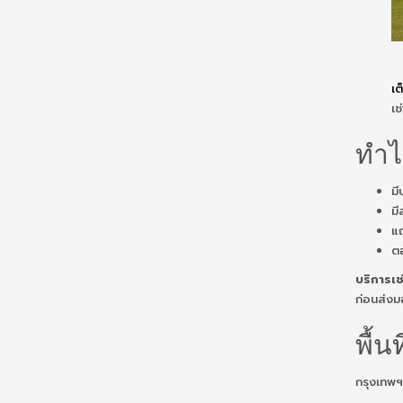
เต
เช
ทำไ
มี
มี
แถ
ตอ
บริการเช่
ก่อนส่ง
พื้น
กรุงเทพฯ