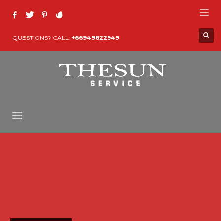
QUESTIONS? CALL:
+66949622949