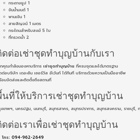
กระถางธูป 1
ขันน้ำมนต์ 1
พานเงิน 1
สายสิญจน์ 1 เมตร
กระโถนสำหรับสงฆ์ 5 ใบ
ที่กรวดน้ำ 2
ติดต่อเช่าชุดทำบุญบ้านกับเรา
ากคุณกำลังมองหาบริการ
เช่าชุดทำบุญบ้าน
ที่ครบชุดและได้มาตรฐาน
ดต่อบริษัท เดอะซัน เซอร์วิส อีเว้นท์ ได้ทันที บริการด้วยความเป็นมืออาชีพ
้อมจัดส่งและติดตั้งถึงสถานที่
ื้นที่ให้บริการเช่าชุดทำบุญบ้าน
ุงเทพฯ, นครปฐม, นนทบุรี, สมุทรสาคร, สมุทรปราการ, สมุทรสงคราม, ราชบุรี, กาญ
ิดต่อเราเพื่อเช่าชุดทำบุญบ้าน
โทร:
094-962-2649