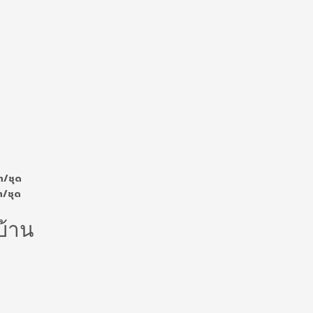
ท/ชุด
ท/ชุด
บ้าน