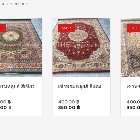
SORTED
 ALL 3 RESULTS
BY
POPULARITY
E!
SALE!
SALE!
พรมหลุยส์ สีเขียว
เช่าพรมหลุยส์ สีแดง
เช่าพร
Original
Original
.00
฿
400.00
฿
400.
Current
price
Current
price
.00
฿
350.00
฿
350.
price
was:
price
was:
is:
400.00 ฿.
is:
400.00 ฿.
350.00 ฿.
350.00 ฿.