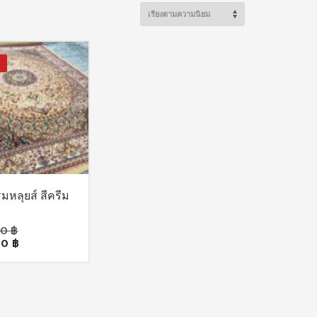
มหลุยส์ สีครีม
Original
00
฿
Current
price
00
฿
price
was:
is:
400.00 ฿.
350.00 ฿.