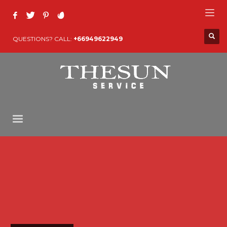
QUESTIONS? CALL:
+66949622949