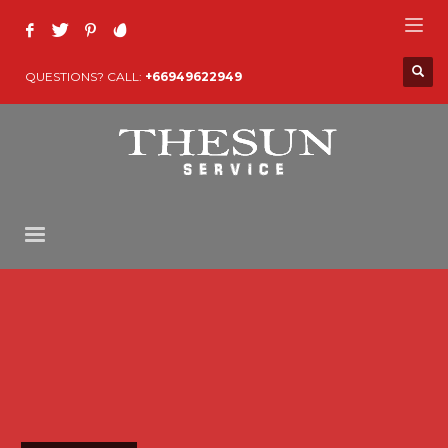
QUESTIONS? CALL:
+66949622949