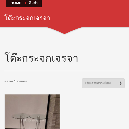
HOME
สินค้า
โต๊ะกระจกเจรจา
โต๊ะกระจกเจรจา
แสดง 1 รายการ