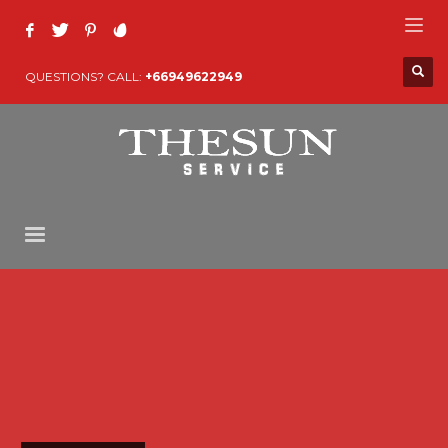
QUESTIONS? CALL:
+66949622949