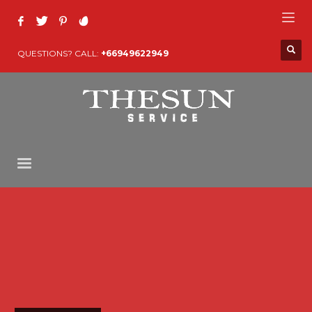
QUESTIONS? CALL:
+66949622949