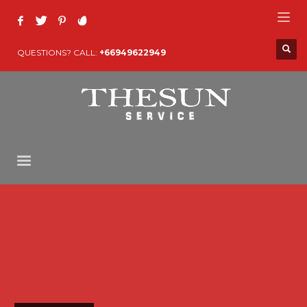
QUESTIONS? CALL:
+66949622949