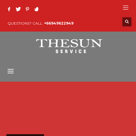
QUESTIONS? CALL:
+66949622949