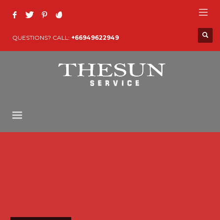
QUESTIONS? CALL:
+66949622949