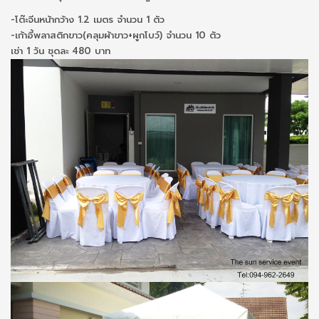
-โต๊ะจีนหน้ากว้าง 1.2 เมตร จำนวน 1 ตัว
-เก้าอี้พลาสติกขาว(คลุมผ้าขาว+ผูกโบว์) จำนวน 10 ตัว
เช่า 1 วัน ชุดละ 480 บาท