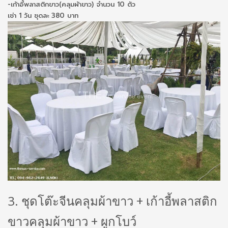
-เก้าอี้พลาสติกขาว(คลุมผ้าขาว) จำนวน 10 ตัว
เช่า 1 วัน ชุดละ 380 บาท
3. ชุดโต๊ะจีนคลุมผ้าขาว + เก้าอี้พลาสติก
ขาวคลุมผ้าขาว + ผูกโบว์