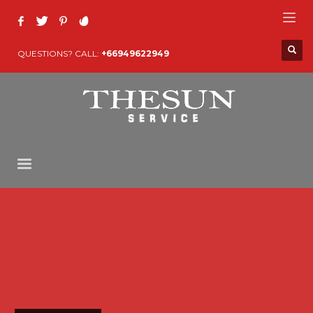
QUESTIONS? CALL:
+66949622949