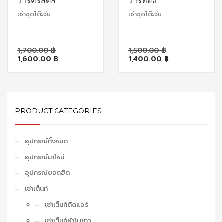
วารีคริสตัล
วารีทอง
เช่าชุดโต๊ะจีน
เช่าชุดโต๊ะจีน
Original
Original
1,700.00
฿
1,500.00
฿
Current
price
Current
price
1,600.00
฿
1,400.00
฿
price
was:
price
was:
is:
1,700.00 ฿.
is:
1,500.00 ฿.
1,600.00 ฿.
1,400.00 ฿.
PRODUCT CATEGORIES
อุปกรณ์ทั้งหมด
อุปกรณ์มาใหม่
อุปกรณ์ยอดฮิต
เช่าเต็นท์
เช่าเต็นท์ติดแอร์
เช่าเต็นท์ผ้าใบขาว