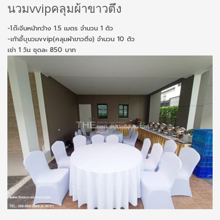
นวมvvipคลุมผ้าขาวตึง
-โต๊ะจีนหน้ากว้าง 1.5 เมตร จำนวน 1 ตัว
-เก้าอี้บุนวมvvip(คลุมผ้าขาวตึง) จำนวน 10 ตัว
เช่า 1 วัน ชุดละ 850 บาท