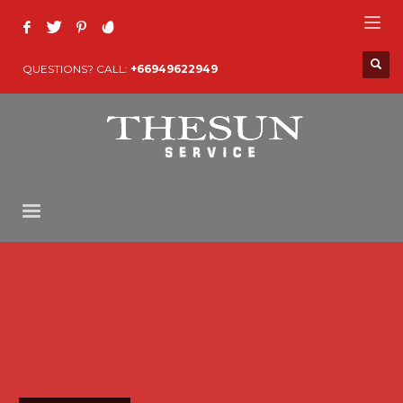
QUESTIONS? CALL:
+66949622949