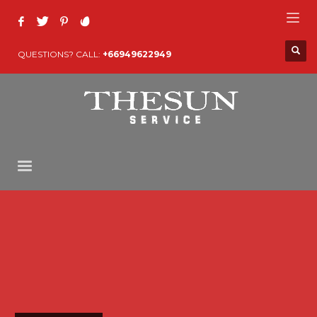
QUESTIONS? CALL:
+66949622949