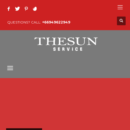
QUESTIONS? CALL:
+66949622949