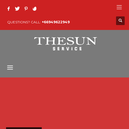
QUESTIONS? CALL:
+66949622949