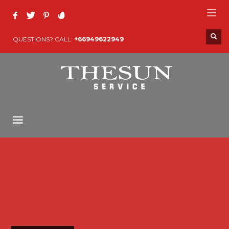
QUESTIONS? CALL:
+66949622949