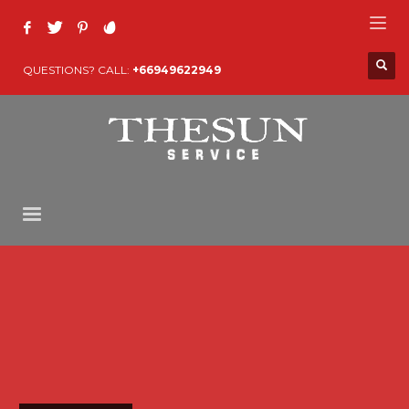
QUESTIONS? CALL:
+66949622949