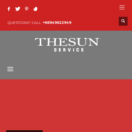
QUESTIONS? CALL:
+66949622949