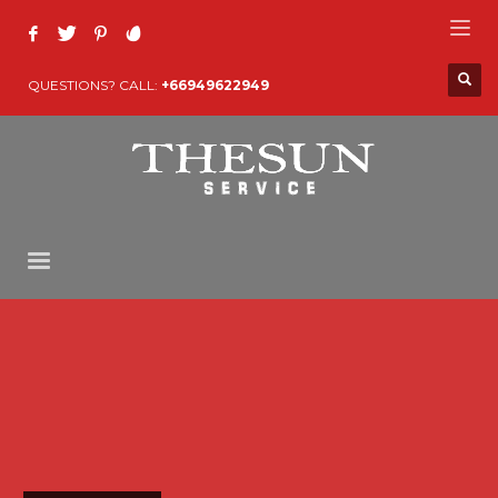
QUESTIONS? CALL:
+66949622949