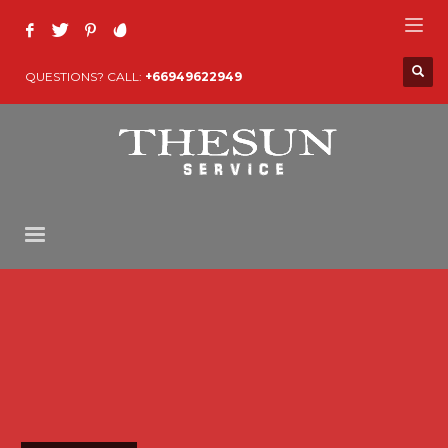
QUESTIONS? CALL:
+66949622949