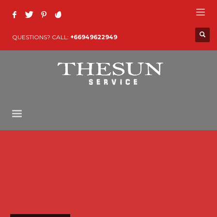
QUESTIONS? CALL:
+66949622949