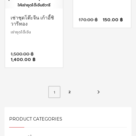
เช่าชุดโต๊ะจีน เก้าอี้ชิ
Original
Curr
170.00
฿
150.00
฿
price
pric
วารีทอง
was:
is:
เช่าชุดโต๊ะจีน
170.00 ฿.
150.
Original
1,500.00
฿
Current
price
1,400.00
฿
price
was:
is:
1,500.00 ฿.
1,400.00 ฿.
2
1
PRODUCT CATEGORIES