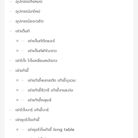
อุปกรณ์ทั้งหมด
อุปกรณ์มาใหม่
อุปกรณ์ยอดฮิต
เช่าเต็นท์
เช่าเต็นท์ติดแอร์
เช่าเต็นท์ผ้าใบขาว
เช่าโต๊ะ โต๊ะเหลี่ยมหน้าขาว
เช่าเก้าอี้
เช่าเก้าอี้พลาสติก เก้าอี้บุนวม
เช่าเก้าอี้ชิวารี เก้าอี้งานแต่ง
เช่าเก้าอี้หลุยส์
เช่าโต๊ะบาร์ เก้าอี้บาร์
เช่าชุดโต๊ะเก้าอี้
เช่าชุดโต๊ะเก้าอี้ long table