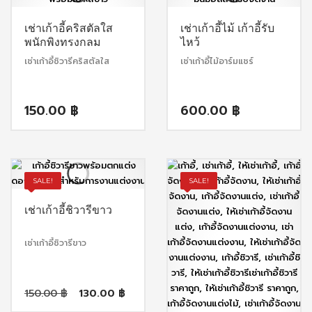
เช่าเก้าอี้คริสตัลใส
เช่าเก้าอี้ไม้ เก้าอี้รับ
พนักพิงทรงกลม
ไหว้
เช่าเก้าอี้ชิวารีคริสตัลใส
เช่าเก้าอี้ไม้อาร์มแชร์
150.00
฿
600.00
฿
SALE!
SALE!
เช่าเก้าอี้ชิวารีขาว
เช่าเก้าอี้ชิวารีขาว
Original
Current
150.00
฿
130.00
฿
price
price