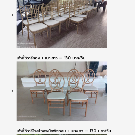
เก้าอี้ชิวารีทอง + เบาะขาว — 130 บาท/วัน
เก้าอี้ชิวารีโรสโกลพนักพิงกลม + เบาะขาว — 130 บาท/วัน