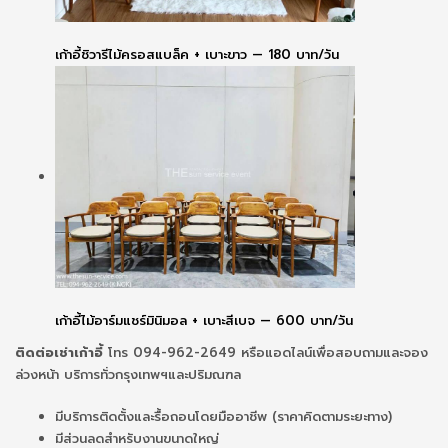
เก้าอี้ชิวารีไม้ครอสแบล็ค + เบาะขาว — 180 บาท/วัน
เก้าอี้ไม้อาร์มแชร์มินิมอล + เบาะสีเบจ — 600 บาท/วัน
ติดต่อเช่าเก้าอี้
โทร 094-962-2649 หรือแอดไลน์เพื่อสอบถามและจอง
ล่วงหน้า บริการทั่วกรุงเทพฯและปริมณฑล
มีบริการติดตั้งและรื้อถอนโดยมืออาชีพ (ราคาคิดตามระยะทาง)
มีส่วนลดสำหรับงานขนาดใหญ่