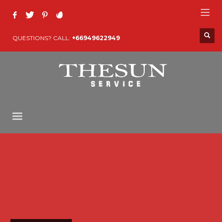
QUESTIONS? CALL:
+66949622949