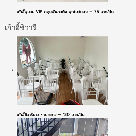
เก้าอี้บุนวม VIP คลุมผ้าขาวตึง ผูกโบว์ทอง — 75 บาท/วัน
เก้าอี้ชิวารี
เก้าอี้ชิวารีขาว + เบาะขาว — 130 บาท/วัน