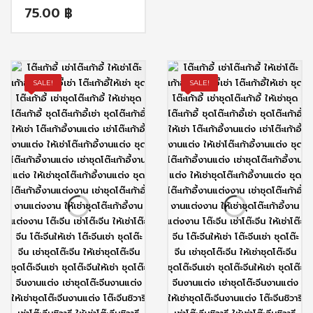
75.00
฿
SALE!
SALE!