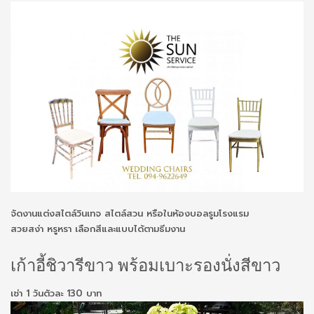
จัดงานแต่งสไตล์วินเทจ สไตล์สวน หรือในห้องบอลรูมโรงแรม
สวยสง่า หรูหรา เลือกสีและแบบได้ตามธีมงาน
เก้าอี้ชิวารีขาว พร้อมเบาะรองนั่งสีขาว
เช่า 1 วันตัวละ 130 บาท