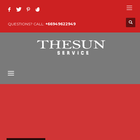
QUESTIONS? CALL:
+66949622949