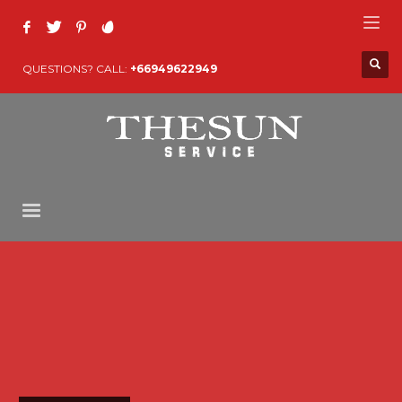
QUESTIONS? CALL:
+66949622949