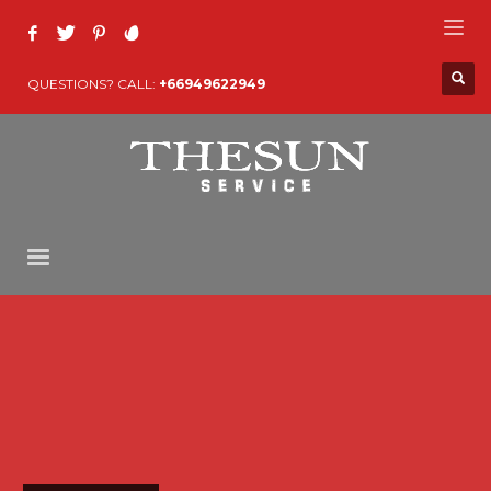
QUESTIONS? CALL:
+66949622949