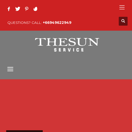
QUESTIONS? CALL:
+66949622949