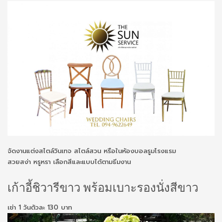
จัดงานแต่งสไตล์วินเทจ สไตล์สวน หรือในห้องบอลรูมโรงแรม
สวยสง่า หรูหรา เลือกสีและแบบได้ตามธีมงาน
เก้าอี้ชิวารีขาว พร้อมเบาะรองนั่งสีขาว
เช่า 1 วันตัวละ 130 บาท