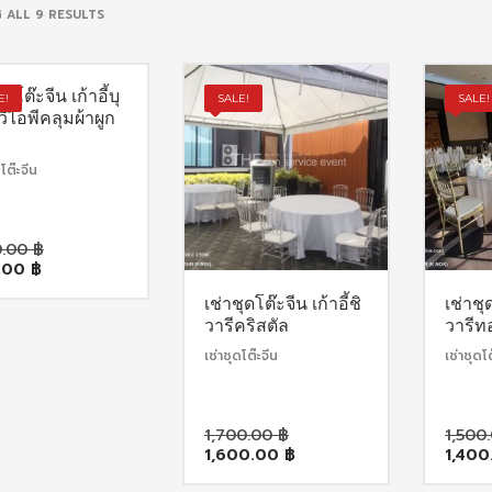
SORTED
 ALL 9 RESULTS
BY
POPULARITY
ุดโต๊ะจีน เก้าอี้บุ
E!
SALE!
SALE!
ีไอพีคลุมผ้าผูก
โต๊ะจีน
Original
0.00
฿
Current
price
.00
฿
price
was:
is:
1,100.00 ฿.
เช่าชุดโต๊ะจีน เก้าอี้ชิ
เช่าชุด
950.00 ฿.
วารีคริสตัล
วารีท
เช่าชุดโต๊ะจีน
เช่าชุดโ
Original
1,700.00
฿
1,500
Current
price
1,600.00
฿
1,40
price
was: