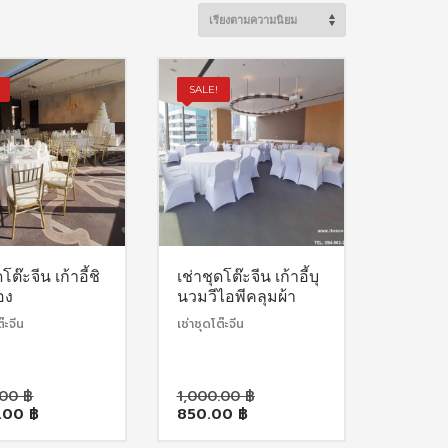
SALE!
โต๊ะจีน เก้าอี้ชิ
เช่าชุดโต๊ะจีน เก้าอี้บุ
อง
นวมวีไอพีคลุมผ้า
ต๊ะจีน
เช่าชุดโต๊ะจีน
Original
Original
.00
฿
1,000.00
฿
Current
price
Current
price
0.00
฿
850.00
฿
price
was:
price
was: