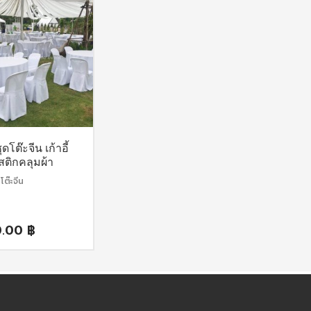
ุดโต๊ะจีน เก้าอี้
ติกคลุมผ้า
โต๊ะจีน
0.00
฿