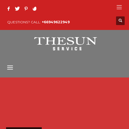
QUESTIONS? CALL:
+66949622949