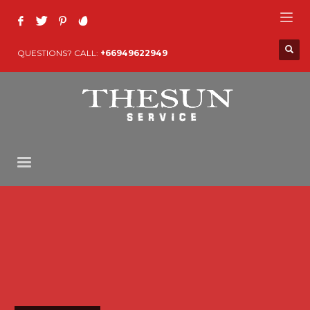
QUESTIONS? CALL:
+66949622949