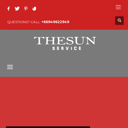
QUESTIONS? CALL:
+66949622949